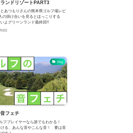
ランドリゾートPART3
とあつもりさんの熊本県ゴルフ場レビ
人の掛け合いを見るとほっこりする
いよグリーンランド最終回!!
1月8日
Vlog
の音フェチ
ルフプレイヤーなら誰でもわかる！
おける、あんな音やこんな音！ 要は音