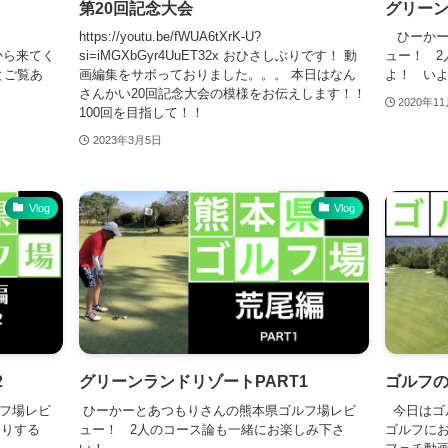
第20回記念大会
グリーン
https://youtu.be/fWUA6tXrK-U?
ひーかー
方から来てく
si=iMGXbGyr4UuET32x おひさしぶりです！ 動
ュー！ 2
とご覧あ
画編集をサボっておりました。。。 本日はなん
よ！ いよ
さんかい20回記念大会の模様をお伝えします！！
2020年1
100回を目指して！！
2023年3月5日
Vlog
Vlog
2
グリーンランドリゾートPART1
ゴルフ
フ場レビ
ひーかーとあつもりさんの熊本県ゴルフ場レビ
今日はゴ
こりする
ュー！ 2人のコース論も一緒にお楽しみ下さ
ゴルフに