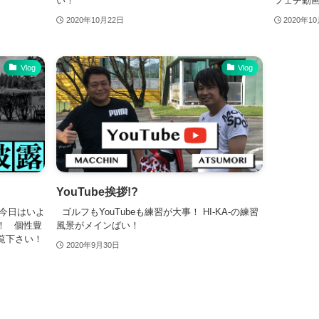
い！
フェチ動
2020年10月22日
2020年1
Vlog
Vlog
YouTube挨拶!?
今日はいよ
ゴルフもYouTubeも練習が大事！ HI-KA-の練習
！ 個性豊
風景がメインばい！
覧下さい！
2020年9月30日