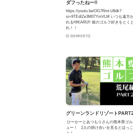
ダフったねー!!
https://youtu.be/OG7Rmt-U8dk?
si=9TEdIZe3M07YmVLM いつも遠
れるHIKARU!! 彼のゴルフ好きをとく
れ！！
2023年8月7日
グリーンランドリゾートPART
ひーかーとあつもりさんの熊本県ゴル
ュー！ 2人の掛け合いを見るとほっ